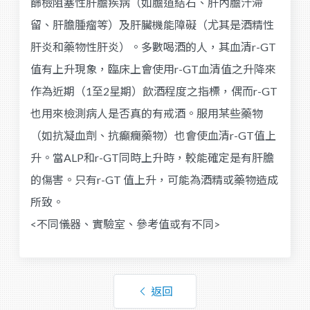
篩檢阻塞性肝膽疾病（如膽道結石、肝內膽汁滯
留、肝膽腫瘤等）及肝臟機能障礙（尤其是酒精性
肝炎和藥物性肝炎）。多數喝酒的人，其血清r-GT
值有上升現象，臨床上會使用r-GT血清值之升降來
作為近期（1至2星期）飲酒程度之指標，偶而r-GT
也用來檢測病人是否真的有戒酒。服用某些藥物
（如抗凝血劑、抗癲癇藥物）也會使血清r-GT值上
升。當ALP和r-GT同時上升時，較能確定是有肝膽
的傷害。只有r-GT 值上升，可能為酒精或藥物造成
所致。
<不同儀器、實驗室、參考值或有不同>
返回