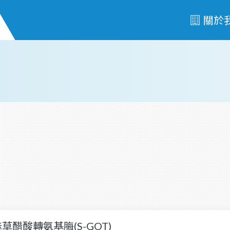
關於
草醋酸轉氨基脢(S-GOT)