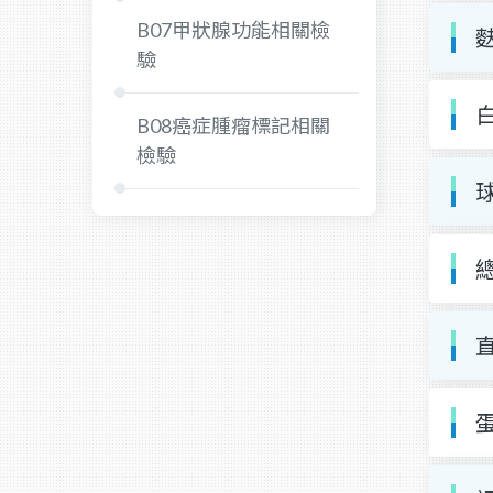
B07甲狀腺功能相關檢
麩
驗
白
B08癌症腫瘤標記相關
檢驗
球
總
直
蛋