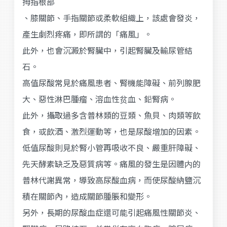
拇指根部
、膝關節、手指關節或柔軟組織上，該處會發炎，
產生劇烈疼痛，即所謂的「痛風」。
此外，也會沉澱於腎臟中，引起腎臟及輸尿管結
石。
高值尿酸常見於痛風患者、腎機能障礙、前列腺肥
大、惡性淋巴腫瘤、溶血性贫血、鉛腎病。
此外，攝取過多含普林類的豆類、魚貝、肉類等飲
食，或飲酒、激烈運動等，也是尿酸增加的因素。
低值尿酸則見於腎小管再吸收不良、嚴重肝障礙、
先天酵素缺乏及惡質病等。痛風的發生是因體内的
普林代謝異常，導致高尿酸血病，而使尿酸納鹽沉
積在關節內，造成關節腫脹和變形。
另外，長期的尿酸血症還可能引起痛風性關節炎、