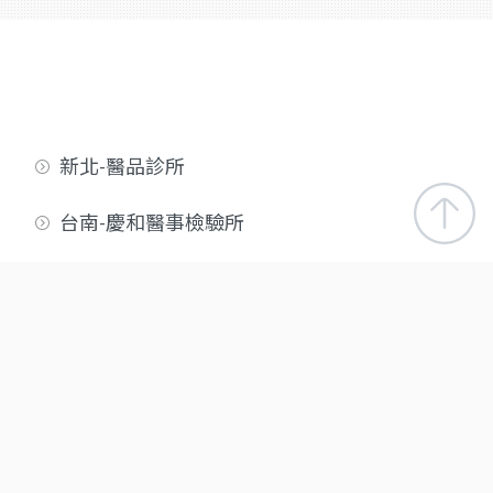
新北-醫品診所
台南-慶和醫事檢驗所
屏東-潮州醫事檢驗所