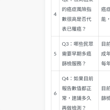
的癌症風險指
癌
4
數很高是否代
能
表已罹癌？
Q3：哪些民眾
目
5
需要早期多癌
成
篩檢服務？
每
Q4：如果目前
報告數值都正
目
6
常，建議多久
篩
再做檢測？