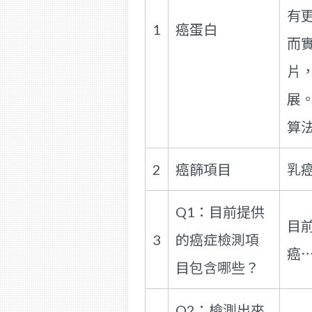
有
1
癌蛋白
而
片
展
算
2
癌篩項目
乳
Q1：目前提供
目
3
的癌症檢測項
癌
目包含哪些？
Q2：檢測出來